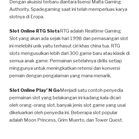
Dengan akuisisi terbaru diantara lisensi Malta Gaming
Authority, Spadegaming saat ini telah memperluas karya
slotnya di Eropa.
Slot Online RTG Slots
RTG adalah Realtime Gaming
Slot yang akan ada sejak hari 1998 dan pemasangan slot
ini melebihi unik yaitu terhasut ciri khas china tua. RTG
slots mengusulkan lebih dari 300 game baru atau klasik di
semua anak game. Permainan setelahnya dirilis setiap
minggunya untuk meningkatkan retensi dan konversi
pemain dengan pengalaman yang mana menarik.
Slot Online Play’ N Go
Menjadi satu contoh penyedia
permainan slot yang belakangan ini kadang kala dicari
oleh orang-orang slot, banyak jenis slot game yang usai
dikeluarkan oleh penyedia ini. Beberapa slot popular
adalah Moon Princess, Grim Muerto, dan Tower Quest.