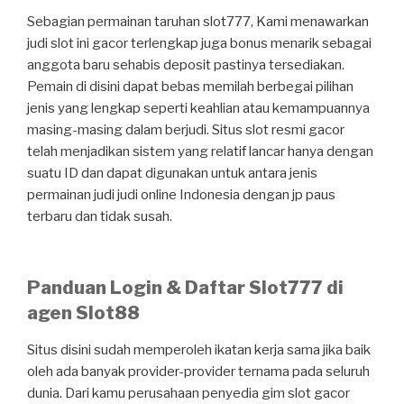
Sebagian permainan taruhan slot777, Kami menawarkan
judi slot ini gacor terlengkap juga bonus menarik sebagai
anggota baru sehabis deposit pastinya tersediakan.
Pemain di disini dapat bebas memilah berbegai pilihan
jenis yang lengkap seperti keahlian atau kemampuannya
masing-masing dalam berjudi. Situs slot resmi gacor
telah menjadikan sistem yang relatif lancar hanya dengan
suatu ID dan dapat digunakan untuk antara jenis
permainan judi judi online Indonesia dengan jp paus
terbaru dan tidak susah.
Panduan Login & Daftar Slot777 di
agen Slot88
Situs disini sudah memperoleh ikatan kerja sama jika baik
oleh ada banyak provider-provider ternama pada seluruh
dunia. Dari kamu perusahaan penyedia gim slot gacor