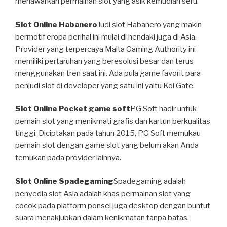
menawarkan permainan slot yang asik kemudian seru.
Slot Online Habanero
Judi slot Habanero yang makin
bermotif eropa perihal ini mulai di hendaki juga di Asia.
Provider yang terpercaya Malta Gaming Authority ini
memiliki pertaruhan yang beresolusi besar dan terus
menggunakan tren saat ini. Ada pula game favorit para
penjudi slot di developer yang satu ini yaitu Koi Gate.
Slot Online Pocket game soft
PG Soft hadir untuk
pemain slot yang menikmati grafis dan kartun berkualitas
tinggi. Diciptakan pada tahun 2015, PG Soft memukau
pemain slot dengan game slot yang belum akan Anda
temukan pada provider lainnya.
Slot Online Spadegaming
Spadegaming adalah
penyedia slot Asia adalah khas permainan slot yang
cocok pada platform ponsel juga desktop dengan buntut
suara menakjubkan dalam kenikmatan tanpa batas.