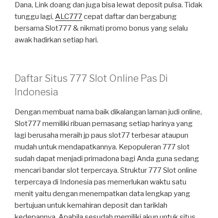
Dana, Link doang dan juga bisa lewat deposit pulsa. Tidak
tunggu lagi,
ALC777
cepat daftar dan bergabung
bersama Slot777 & nikmati promo bonus yang selalu
awak hadirkan setiap hari.
Daftar Situs 777 Slot Online Pas Di
Indonesia
Dengan membuat nama baik dikalangan laman judi online,
Slot777 memiliki ribuan pemasang setiap harinya yang
lagi berusaha meraih jp paus slot77 terbesar ataupun
mudah untuk mendapatkannya. Kepopuleran 777 slot
sudah dapat menjadi primadona bagi Anda guna sedang
mencari bandar slot terpercaya. Struktur 777 Slot online
terpercaya di Indonesia pas memerlukan waktu satu
menit yaitu dengan menempatkan data lengkap yang
bertujuan untuk kemahiran deposit dan tariklah
kedepannya. Apabila sesudah memiliki akun untuk situs