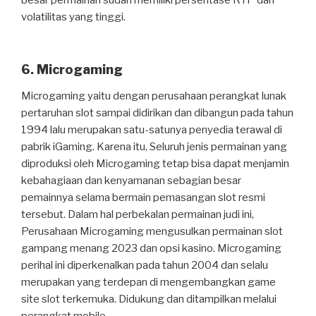
besar permainan sudah memiliki persentase RTP dan
volatilitas yang tinggi.
6. Microgaming
Microgaming yaitu dengan perusahaan perangkat lunak
pertaruhan slot sampai didirikan dan dibangun pada tahun
1994 lalu merupakan satu-satunya penyedia terawal di
pabrik iGaming. Karena itu, Seluruh jenis permainan yang
diproduksi oleh Microgaming tetap bisa dapat menjamin
kebahagiaan dan kenyamanan sebagian besar
pemainnya selama bermain pemasangan slot resmi
tersebut. Dalam hal perbekalan permainan judi ini,
Perusahaan Microgaming mengusulkan permainan slot
gampang menang 2023 dan opsi kasino. Microgaming
perihal ini diperkenalkan pada tahun 2004 dan selalu
merupakan yang terdepan di mengembangkan game
site slot terkemuka. Didukung dan ditampilkan melalui