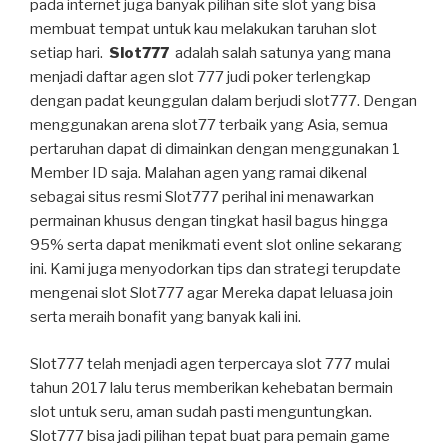
pada internet juga banyak pilihan site slot yang bisa
membuat tempat untuk kau melakukan taruhan slot
setiap hari.
Slot777
adalah salah satunya yang mana
menjadi daftar agen slot 777 judi poker terlengkap
dengan padat keunggulan dalam berjudi slot777. Dengan
menggunakan arena slot77 terbaik yang Asia, semua
pertaruhan dapat di dimainkan dengan menggunakan 1
Member ID saja. Malahan agen yang ramai dikenal
sebagai situs resmi Slot777 perihal ini menawarkan
permainan khusus dengan tingkat hasil bagus hingga
95% serta dapat menikmati event slot online sekarang
ini. Kami juga menyodorkan tips dan strategi terupdate
mengenai slot Slot777 agar Mereka dapat leluasa join
serta meraih bonafit yang banyak kali ini.
Slot777 telah menjadi agen terpercaya slot 777 mulai
tahun 2017 lalu terus memberikan kehebatan bermain
slot untuk seru, aman sudah pasti menguntungkan.
Slot777 bisa jadi pilihan tepat buat para pemain game