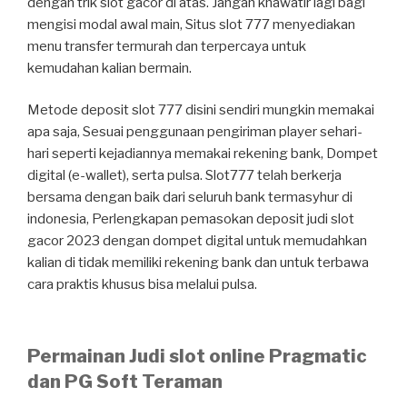
dengan trik slot gacor di atas. Jangan khawatir lagi bagi
mengisi modal awal main, Situs slot 777 menyediakan
menu transfer termurah dan terpercaya untuk
kemudahan kalian bermain.
Metode deposit slot 777 disini sendiri mungkin memakai
apa saja, Sesuai penggunaan pengiriman player sehari-
hari seperti kejadiannya memakai rekening bank, Dompet
digital (e-wallet), serta pulsa. Slot777 telah berkerja
bersama dengan baik dari seluruh bank termasyhur di
indonesia, Perlengkapan pemasokan deposit judi slot
gacor 2023 dengan dompet digital untuk memudahkan
kalian di tidak memiliki rekening bank dan untuk terbawa
cara praktis khusus bisa melalui pulsa.
Permainan Judi slot online Pragmatic
dan PG Soft Teraman