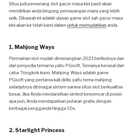
Situs judi pemenang slot gacor masa kini pasti akan
mendirikan anda bingung pemasangan mana yang lebih
unik. Dibawah ini adalah ulasan game slot sah gacor masa
kini akan ke telah kami dalam
untuk memudahkan
anda.
1. Mahjong Ways
Permainan slot mudah dimenangkan 2023 berikutnya dan
dari penyedia ternama yaitu PGsoft, Temanya berasal dari
catur Tiongkok kuno. Mahjong Ways adalah game
PGsoft yang pertama kali dirilis yaitu tema mahjong
selanjutnya ditenagai sistem sarana situs slot berkualitas
besar. Jika Anda mendaratkan simbol berpencar di posisi
apa pun, Anda mendapatkan putaran gratis dengan
berbagai pengganda hingga 10x.
2. Starlight Princess