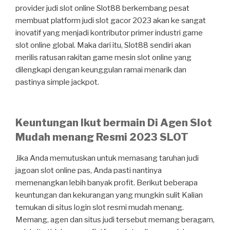
provider judi slot online Slot88 berkembang pesat
membuat platform judi slot gacor 2023 akan ke sangat
inovatif yang menjadi kontributor primer industri game
slot online global. Maka dari itu, Slot88 sendiri akan
merilis ratusan rakitan game mesin slot online yang
dilengkapi dengan keunggulan ramai menarik dan
pastinya simple jackpot.
Keuntungan Ikut bermain Di Agen Slot
Mudah menang Resmi 2023 SLOT
Jika Anda memutuskan untuk memasang taruhan judi
jagoan slot online pas, Anda pasti nantinya
memenangkan lebih banyak profit. Berikut beberapa
keuntungan dan kekurangan yang mungkin sulit Kalian
temukan di situs login slot resmi mudah menang.
Memang, agen dan situs judi tersebut memang beragam,