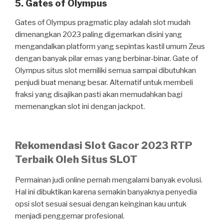
5. Gates of Olympus
Gates of Olympus pragmatic play adalah slot mudah
dimenangkan 2023 paling digemarkan disini yang
mengandalkan platform yang sepintas kastil umum Zeus
dengan banyak pilar emas yang berbinar-binar. Gate of
Olympus situs slot memiliki semua sampai dibutuhkan
penjudi buat menang besar. Alternatif untuk membeli
fraksi yang disajikan pasti akan memudahkan bagi
memenangkan slot ini dengan jackpot.
Rekomendasi Slot Gacor 2023 RTP
Terbaik Oleh Situs SLOT
Permainan judi online pernah mengalami banyak evolusi.
Hal ini dibuktikan karena semakin banyaknya penyedia
opsi slot sesuai sesuai dengan keinginan kau untuk
menjadi penggemar profesional.