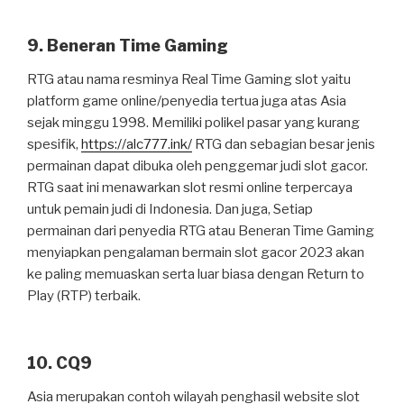
9. Beneran Time Gaming
RTG atau nama resminya Real Time Gaming slot yaitu
platform game online/penyedia tertua juga atas Asia
sejak minggu 1998. Memiliki polikel pasar yang kurang
spesifik,
https://alc777.ink/
RTG dan sebagian besar jenis
permainan dapat dibuka oleh penggemar judi slot gacor.
RTG saat ini menawarkan slot resmi online terpercaya
untuk pemain judi di Indonesia. Dan juga, Setiap
permainan dari penyedia RTG atau Beneran Time Gaming
menyiapkan pengalaman bermain slot gacor 2023 akan
ke paling memuaskan serta luar biasa dengan Return to
Play (RTP) terbaik.
10. CQ9
Asia merupakan contoh wilayah penghasil website slot