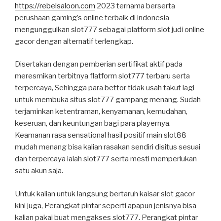
https://rebelsaloon.com
2023 ternama berserta
perushaan gaming’s online terbaik di indonesia
mengunggulkan slot777 sebagai platform slot judi online
gacor dengan alternatif terlengkap.
Disertakan dengan pemberian sertifikat aktif pada
meresmikan terbitnya flatform slot777 terbaru serta
terpercaya, Sehingga para bettor tidak usah takut lagi
untuk membuka situs slot777 gampang menang. Sudah
terjaminkan ketentraman, kenyamanan, kemudahan,
keseruan, dan keuntungan bagi para playernya.
Keamanan rasa sensational hasil positif main slot88
mudah menang bisa kalian rasakan sendiri disitus sesuai
dan terpercaya ialah slot777 serta mesti memperlukan
satu akun saja.
Untuk kalian untuk langsung bertaruh kaisar slot gacor
kini juga, Perangkat pintar seperti apapun jenisnya bisa
kalian pakai buat mengakses slot777. Perangkat pintar