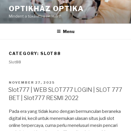
Skip
OPTIKHÁZ OPTIKA
to
Mindent a tökéletes látásért!
content
Menu
CATEGORY:
SLOT88
Slot88
POSTED
NOVEMBER 27, 2025
ON
Slot777 | WEB SLOT777 LOGIN | SLOT 777
BET | Slot777 RESMI 2022
Pada era yang tidak kuno dengan bermunculan beraneka
digital ini, kecil untuk menemukan ulasan situs judi slot
online terpercaya, cuma perlu menelusuri mesin pencari