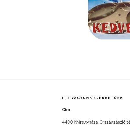
https://frisor.ua/
https://frisor.ua/
барбершоп
ITT VAGYUNK ELÉRHETŐEK
Cím
4400 Nyíregyháza, Országzászló té