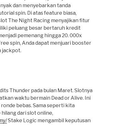
anyak dan menyebarkan tanda
rial spin. Di atas feature biasa,
lot The Night Racing menyajikan fitur
iki peluang besar bertaruh kredit
menjadi pemenang hingga 20. 000x
free spin, Anda dapat menjuari booster
jackpot.
its Thunder pada bulan Maret. Slotnya
tkan waktu bermain Dead or Alive. Ini
 ronde bebas. Sama seperti kita
hilang dari slot online,
my/
Stake Logic mengambil keputusan