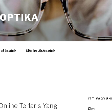
 OPTIKA
tatásaink
Elérhetőségeink
ITT VAGYUN
nline Terlaris Yang
Cím