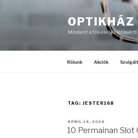
Skip
to
OPTIKHÁZ
content
Mindent a tökéletes látásért!
Rólunk
Akciók
Szolgál
TAG:
JESTER168
POSTED
APRIL 14, 2024
ON
10 Permainan Slot O