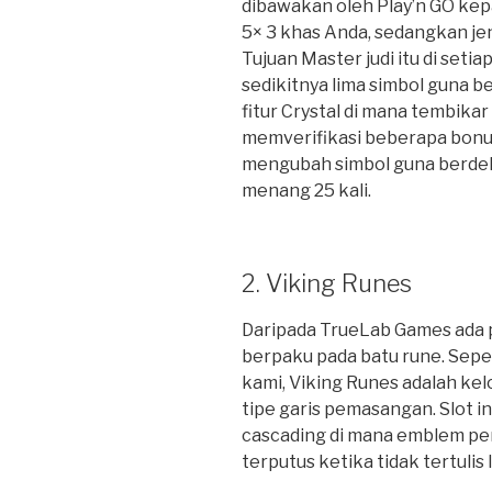
dibawakan oleh Play’n GO kepa
5× 3 khas Anda, sedangkan jen
Tujuan Master judi itu di set
sedikitnya lima simbol guna b
fitur Crystal di mana tembikar d
memverifikasi beberapa bonu
mengubah simbol guna berdeka
menang 25 kali.
2. Viking Runes
Daripada TrueLab Games ada p
berpaku pada batu rune. Sepe
kami, Viking Runes adalah ke
tipe garis pemasangan. Slot 
cascading di mana emblem pe
terputus ketika tidak tertulis l