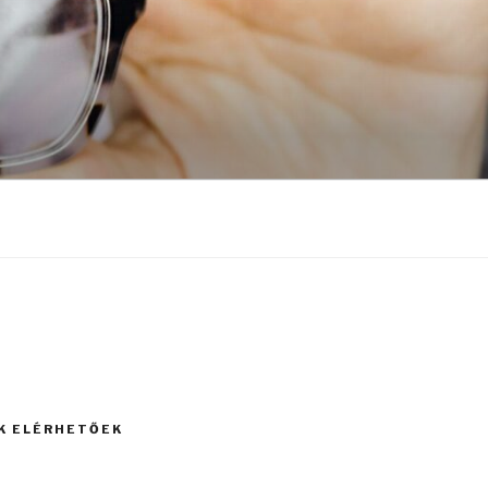
K ELÉRHETŐEK