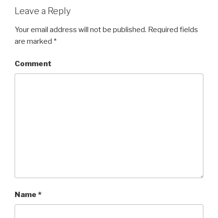
Leave a Reply
Your email address will not be published.
Required fields
are marked
*
Comment
Name
*