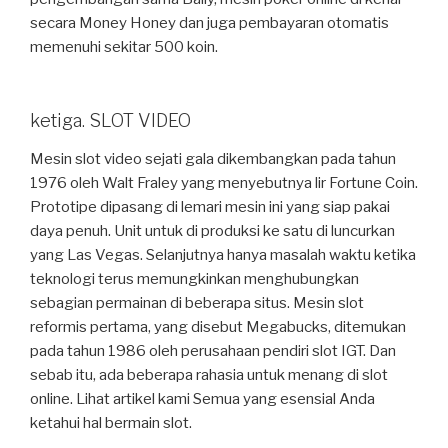
secara Money Honey dan juga pembayaran otomatis
memenuhi sekitar 500 koin.
ketiga. SLOT VIDEO
Mesin slot video sejati gala dikembangkan pada tahun
1976 oleh Walt Fraley yang menyebutnya lir Fortune Coin.
Prototipe dipasang di lemari mesin ini yang siap pakai
daya penuh. Unit untuk di produksi ke satu di luncurkan
yang Las Vegas. Selanjutnya hanya masalah waktu ketika
teknologi terus memungkinkan menghubungkan
sebagian permainan di beberapa situs. Mesin slot
reformis pertama, yang disebut Megabucks, ditemukan
pada tahun 1986 oleh perusahaan pendiri slot IGT. Dan
sebab itu, ada beberapa rahasia untuk menang di slot
online. Lihat artikel kami Semua yang esensial Anda
ketahui hal bermain slot.