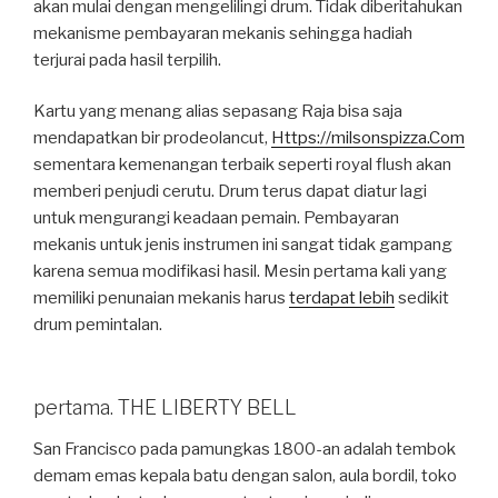
akan mulai dengan mengelilingi drum. Tidak diberitahukan
mekanisme pembayaran mekanis sehingga hadiah
terjurai pada hasil terpilih.
Kartu yang menang alias sepasang Raja bisa saja
mendapatkan bir prodeolancut,
Https://milsonspizza.Com
sementara kemenangan terbaik seperti royal flush akan
memberi penjudi cerutu. Drum terus dapat diatur lagi
untuk mengurangi keadaan pemain. Pembayaran
mekanis untuk jenis instrumen ini sangat tidak gampang
karena semua modifikasi hasil. Mesin pertama kali yang
memiliki penunaian mekanis harus
terdapat lebih
sedikit
drum pemintalan.
pertama. THE LIBERTY BELL
San Francisco pada pamungkas 1800-an adalah tembok
demam emas kepala batu dengan salon, aula bordil, toko