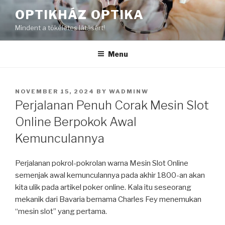
Skip
OPTIKHÁZ OPTIKA
to
Mindent a tökéletes látásért!
content
Menu
POSTED
NOVEMBER 15, 2024
BY
WADMINW
ON
Perjalanan Penuh Corak Mesin Slot
Online Berpokok Awal
Kemunculannya
Perjalanan pokrol-pokrolan warna Mesin Slot Online
semenjak awal kemunculannya pada akhir 1800-an akan
kita ulik pada artikel poker online. Kala itu seseorang
mekanik dari Bavaria bernama Charles Fey menemukan
“mesin slot” yang pertama.