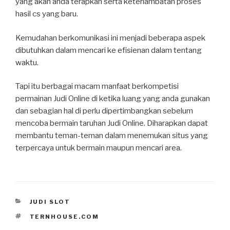
yang akan anda terapkan serta keterlambatan proses
hasil cs yang baru.
Kemudahan berkomunikasi ini menjadi beberapa aspek
dibutuhkan dalam mencari ke efisienan dalam tentang
waktu.
Tapi itu berbagai macam manfaat berkompetisi
permainan Judi Online di ketika luang yang anda gunakan
dan sebagian hal di perlu dipertimbangkan sebelum
mencoba bermain taruhan Judi Online. Diharapkan dapat
membantu teman-teman dalam menemukan situs yang
terpercaya untuk bermain maupun mencari area.
CATEGORIES
JUDI SLOT
TAGS
TERNHOUSE.COM