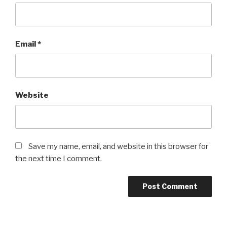
Email
*
Website
Save my name, email, and website in this browser for
the next time I comment.