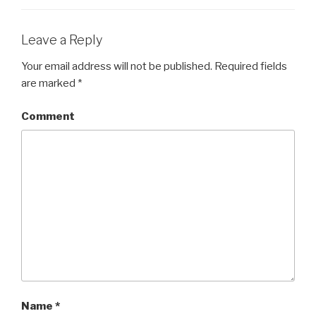
Leave a Reply
Your email address will not be published.
Required fields
are marked
*
Comment
Name
*