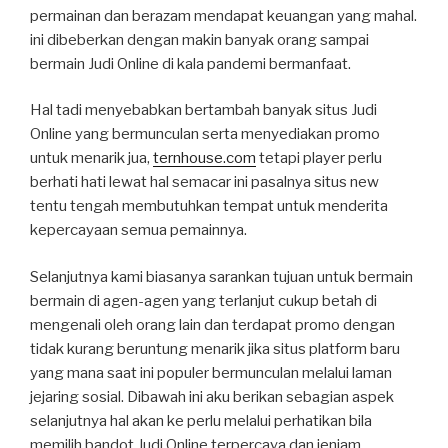
permainan dan berazam mendapat keuangan yang mahal.
ini dibeberkan dengan makin banyak orang sampai
bermain Judi Online di kala pandemi bermanfaat.
Hal tadi menyebabkan bertambah banyak situs Judi
Online yang bermunculan serta menyediakan promo
untuk menarik jua,
ternhouse.com
tetapi player perlu
berhati hati lewat hal semacar ini pasalnya situs new
tentu tengah membutuhkan tempat untuk menderita
kepercayaan semua pemainnya.
Selanjutnya kami biasanya sarankan tujuan untuk bermain
bermain di agen-agen yang terlanjut cukup betah di
mengenali oleh orang lain dan terdapat promo dengan
tidak kurang beruntung menarik jika situs platform baru
yang mana saat ini populer bermunculan melalui laman
jejaring sosial. Dibawah ini aku berikan sebagian aspek
selanjutnya hal akan ke perlu melalui perhatikan bila
memilih bandot Judi Online terpercaya dan jenjam