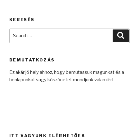
KERESÉS
Search
Searc
for:
BEMUTATKOZÁS
Ez akár jó hely ahhoz, hogy bemutassuk magunkat és a
honlapunkat vagy köszönetet mondjunk valamiért.
ITT VAGYUNK ELÉRHETŐEK