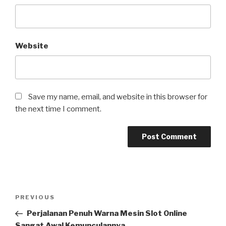
Website
Save my name, email, and website in this browser for
the next time I comment.
Post
PREVIOUS
Previous
navigation
Post
Perjalanan Penuh Warna Mesin Slot Online
Sangat Awal Kemunculannya