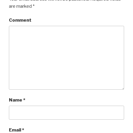
are marked
*
Comment
Name
*
Email
*