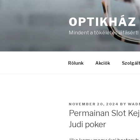
Skip
to
OPTIKHÁZ
content
Mindent a tökéletes látásért!
Rólunk
Akciók
Szolgál
POSTED
NOVEMBER 20, 2024
BY
WAD
ON
Permainan Slot Kej
Judi poker