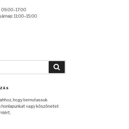
: 09:00–17:00
árnap: 11:00–15:00
Search
ZÁS
y ahhoz, hogy bemutassuk
 honlapunkat vagy köszönetet
miért.