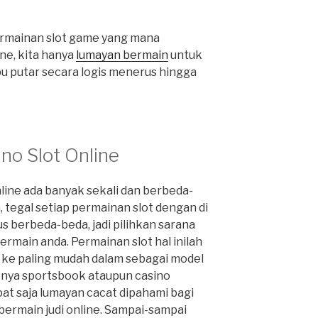
ermainan slot game yang mana
ne, kita hanya
lumayan bermain
untuk
u putar secara logis menerus hingga
no Slot Online
line ada banyak sekali dan berbeda-
tegal setiap permainan slot dengan di
 berbeda-beda, jadi pilihkan sarana
ermain anda. Permainan slot hal inilah
 ke paling mudah dalam sebagai model
yaknya sportsbook ataupun casino
at saja lumayan cacat dipahami bagi
ermain judi online. Sampai-sampai