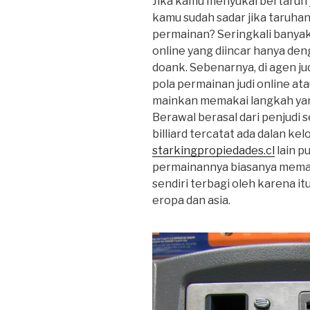
Jika kamu menyukai bertaruh j
kamu sudah sadar jika taruhan
permainan? Seringkali banyak
online yang diincar hanya de
doank. Sebenarnya, di agen jud
pola permainan judi online at
mainkan memakai langkah yang
Berawal berasal dari penjudi s
billiard tercatat ada dalan ke
starkingpropiedades.cl
lain p
permainannya biasanya memaka
sendiri terbagi oleh karena it
eropa dan asia.