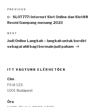
Post
PREVIOUS
Previous
navigation
Post
SLOT777: Internet Slot Online dan Slot88
Resmi Gampang menang 2023
NEXT
Next
Post
Judi Online Langkah – langkah untuk berdiri
sebagai ahli bagi bermain judi paham
ITT VAGYUNK ELÉRHETŐEK
Cím
Fő út 123.
1001 Budapest
Óra