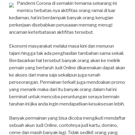
Pandemi Corona di semakin ternama sekarang ini
memicu terbatas nya aktifitas orang ramai di luar
kediaman, hal ini berdampak banyak orang kerugian
perkerjaan disebabkan perusaaan memang merugi
ancaman keterbatasan aktifitas tersebut.
Ekonomi masyarakat melalui masa kini dan menurun
tajam hingga tak ada penghasilan tambahan sama sekali.
Berdasarkan hal tersebut banyak orang akan ke melirik
pemain yang bertaruh Judi Online dikarenakan dapat akan
ke akses dari mana saja sekalipun juga rumah
perseorangan. Permainan terkait juga mendoakan promo
yang menarik maka dari itu banyak orang dalam hal ini
berminat untuk mencoba peruntungan seraya bermain
taruhan ini jika anda ingin mendapatkan kesuksesan lebih.
Banyak permainan yang bisa dicoba mengikuti mendaftar
sebuah akun Judi Online, contohnya judi kartu, domino,
ceme dan masih banyak lagi. Tidak sedikit orang yang