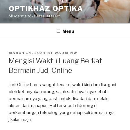
Skip
OPTIKHÁZ OPTIKA
to
Mindent a tökéletes látásért!
content
Menu
POSTED
MARCH 14, 2024
BY
WADMINW
ON
Mengisi Waktu Luang Berkat
Bermain Judi Online
Judi Online harus sangat tenar di wakti kini dan disegani
oleh kebanyakan orang, salah satu ihwal nya sebab
permainan nya yang pasti untuk disadari dan melalui
akses dari manapun. Hal tersebut didorong di
perkembangan teknologi yang setiap kali bermain nya
jikalau maju.