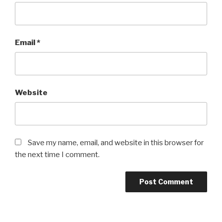
Email
*
Website
Save my name, email, and website in this browser for
the next time I comment.