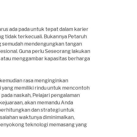
harus ada pada untuk tepat dalam karier
ng tidak terkecuali. Bukannya Petaruh
g semudah mendengungkan tangan
esional. Guna perlu Seseorang lakukan
r atau menggambar kapasitas berharga
n kemudian rasa menginginkan
 yang memiliki rindu untuk mencontoh
h pada naskah, Pelajari pengalaman
i kejuaraan, akan memandu Anda
perhitungkan dan strategi untuk
salahan waktunya diminimalkan,
menyokong teknologi memasang yang