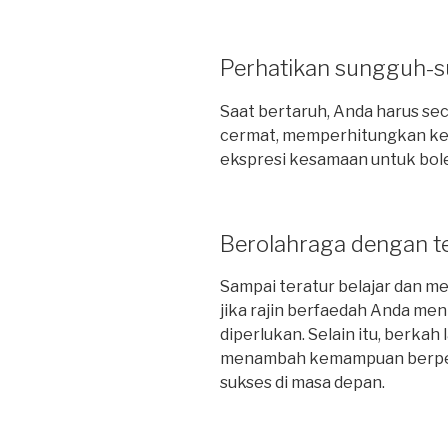
Perhatikan sungguh-s
Saat bertaruh, Anda harus sec
cermat, memperhitungkan ke
ekspresi kesamaan untuk bole
Berolahraga dengan t
Sampai teratur belajar dan men
jika rajin berfaedah Anda m
diperlukan. Selain itu, berkah
menambah kemampuan berpend
sukses di masa depan.