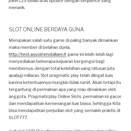
joker123 selalu atas update dengan sequence yang
menarik.
SLOT ONLINE BERDAYA GUNA
Merupakan salah satu game di paling banyak dimainkan
maka member di belahan dunia,
http://test.assoimmobiliare.it
game ini lebih-lebih lagi
menyediakan beberapa kejuaran bergengsi bagi
membernya, dengan total kelebihan uang ratusan juta
apalagi miliaran. Slot pragmatic play telah diingat luas
karena ketentuannya mungkin tidak rumit. Akan tetapi itu
tergantung di permainan apa yang mau dimainkan oleh
anggota. Pragmaticplay Online Slots, permainan ini gacor
dan mendapatkan kemenangan luar biasa. Sehingga Kita
bisa mendapatkan perjudian slot yang semakin praktis di
SLOT777.