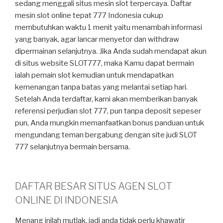
sedang menggali situs mesin slot terpercaya. Daftar
mesin slot online tepat 777 Indonesia cukup
membutuhkan waktu 1 menit yaitu menambah informasi
yang banyak, agar lancar menyetor dan withdraw
dipermainan selanjutnya. Jika Anda sudah mendapat akun
di situs website SLOT777, maka Kamu dapat bermain
ialah pemain slot kemudian untuk mendapatkan
kemenangan tanpa batas yang melantai setiap hari.
Setelah Anda terdaftar, kami akan memberikan banyak
referensi perjudian slot 777, pun tanpa deposit sepeser
pun, Anda mungkin memanfaatkan bonus panduan untuk
mengundang teman bergabung dengan site judi SLOT
777 selanjutnya bermain bersama.
DAFTAR BESAR SITUS AGEN SLOT
ONLINE DI INDONESIA
Menang inilah mutlak, jadi anda tidak perlu khawatir