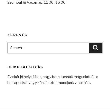
Szombat & Vasárnap: 11:00–15:00
KERESÉS
Search
Searc
for:
BEMUTATKOZÁS
Ez akár jó hely ahhoz, hogy bemutassuk magunkat és a
honlapunkat vagy köszönetet mondjunk valamiért.