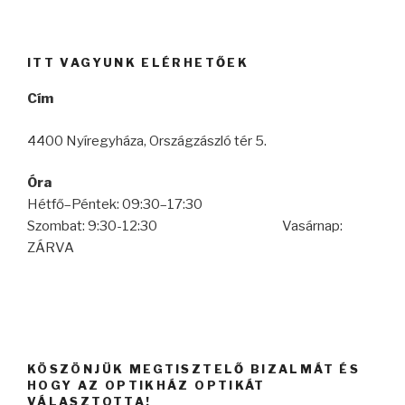
ITT VAGYUNK ELÉRHETŐEK
Cím
4400 Nyíregyháza, Országzászló tér 5.
Óra
Hétfő–Péntek: 09:30–17:30
Szombat: 9:30-12:30 Vasárnap:
ZÁRVA
KÖSZÖNJÜK MEGTISZTELŐ BIZALMÁT ÉS
HOGY AZ OPTIKHÁZ OPTIKÁT
VÁLASZTOTTA!