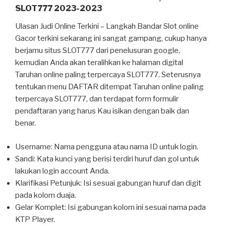
SLOT777 2023-2023
Ulasan Judi Online Terkini – Langkah Bandar Slot online
Gacor terkini sekarang ini sangat gampang, cukup hanya
berjamu situs SLOT777 dari penelusuran google,
kemudian Anda akan teralihkan ke halaman digital
Taruhan online paling terpercaya SLOT777. Seterusnya
tentukan menu DAFTAR ditempat Taruhan online paling
terpercaya SLOT777, dan terdapat form formulir
pendaftaran yang harus Kau isikan dengan baik dan
benar.
Username: Nama pengguna atau nama ID untuk login.
Sandi: Kata kunci yang berisi terdiri huruf dan gol untuk
lakukan login account Anda.
Klarifikasi Petunjuk: Isi sesuai gabungan huruf dan digit
pada kolom duaja.
Gelar Komplet: Isi gabungan kolom ini sesuai nama pada
KTP Player.