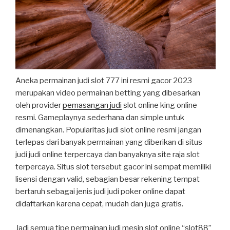
Aneka permainan judi slot 777 ini resmi gacor 2023
merupakan video permainan betting yang dibesarkan
oleh provider
pemasangan judi
slot online king online
resmi. Gameplaynya sederhana dan simple untuk
dimenangkan. Popularitas judi slot online resmi jangan
terlepas dari banyak permainan yang diberikan di situs
judi judi online terpercaya dan banyaknya site raja slot
terpercaya. Situs slot tersebut gacor ini sempat memiliki
lisensi dengan valid, sebagian besar rekening tempat
bertaruh sebagai jenis judi judi poker online dapat
didaftarkan karena cepat, mudah dan juga gratis.
Jadi semua tipe permainan judi mesin slot online “slot88”