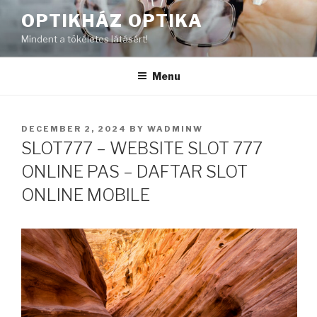
Skip
OPTIKHÁZ OPTIKA
to
Mindent a tökéletes látásért!
content
Menu
POSTED
DECEMBER 2, 2024
BY
WADMINW
ON
SLOT777 – WEBSITE SLOT 777
ONLINE PAS – DAFTAR SLOT
ONLINE MOBILE