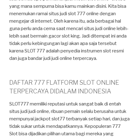
yang mana sempurna bisa kamu mainkan disini. Kita bisa
menemukan ramai situs judi slot 777 online dengan
mengejar di internet. Oleh karena itu, ada berbagai hal
guna perlu anda cerna saat mencari situs judi online lebih-
lebih saat bermain gacor slot king. Jadi ditempat ini anda
tidak perlu kebingungan lagi akan apa saja tersebut
karena SLOT 777 adalah penyedia instrumen slot resmi
dan juga bandar judi judi online terpercaya.
DAFTAR 777 FLATFORM SLOT ONLINE
TERPERCAYA DIDALAM INDONESIA
SLOT777 memiliki reputasi untuk sangat baik di entah
situs judi judi online, ribuan pemain selalu berusaha untuk
mempunyai jackpot slot77 terbanyak setiap hari, dan juga
tidak sukar untuk mendapatkannya. Kepopuleran 777
Slot bisa dijadikan pilihan utama bagi mereka yang