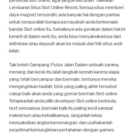
penyedia Slot online, agar jangan kecurian. Yakinkan
Lembaran Situs Slot Online Resmi, Semua situs memberi
daya magnet tersendiri, ada banyak hal dengan pantas
untuk terasa ialah berapa percayakah anda berkenaan
bandar Slot online itu. Sebaiknya ada gerakan dalam hal ini
berarti di dalam web itu, anda bisa menyaksikannya dari
withdraw atau deposit akan ke masuk dari trik situs web
inilah.
Tak boleh Gampang Putus Jalan Dalam sebuah sarana,
menang dan keok itu ialah langkah lumrah karena siapa
yang telah bercampur dan bermain, tentunya mereka
menginginkan hadiah, trick yang paling akhir tersebut
cukup baik akan anda yang gemar bermain Slot online.
Tetapkanlah anda pilih developer Slot online berbeda,
test semuanya, bermain baik itu paling kecil sampai
maksimum atau kebalikannya. Janganlah lekas
menyaksikan angka kemenangan, dan usahakanlah
seoptimal kemungkinan pertahanan dengan games