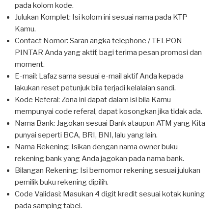
pada kolom kode.
Julukan Komplet: Isi kolom ini sesuai nama pada KTP
Kamu.
Contact Nomor: Saran angka telephone / TELPON
PINTAR Anda yang aktif, bagi terima pesan promosi dan
moment.
E-mail: Lafaz sama sesuai e-mail aktif Anda kepada
lakukan reset petunjuk bila terjadi kelalaian sandi.
Kode Referal: Zona ini dapat dalam isi bila Kamu
mempunyai code referal, dapat kosongkan jika tidak ada.
Nama Bank: Jagokan sesuai Bank ataupun ATM yang Kita
punyai seperti BCA, BRI, BNI, lalu yang lain.
Nama Rekening: Isikan dengan nama owner buku
rekening bank yang Anda jagokan pada nama bank.
Bilangan Rekening: Isi bernomor rekening sesuai julukan
pemilik buku rekening dipilih.
Code Validasi: Masukan 4 digit kredit sesuai kotak kuning
pada samping tabel.