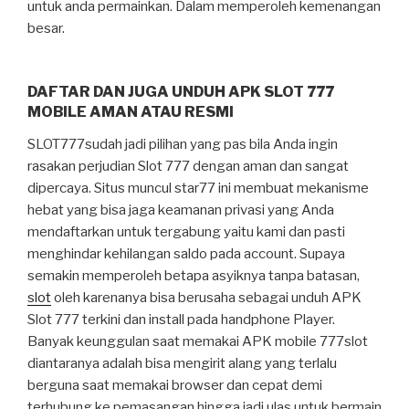
untuk anda permainkan. Dalam memperoleh kemenangan
besar.
DAFTAR DAN JUGA UNDUH APK SLOT 777
MOBILE AMAN ATAU RESMI
SLOT777sudah jadi pilihan yang pas bila Anda ingin
rasakan perjudian Slot 777 dengan aman dan sangat
dipercaya. Situs muncul star77 ini membuat mekanisme
hebat yang bisa jaga keamanan privasi yang Anda
mendaftarkan untuk tergabung yaitu kami dan pasti
menghindar kehilangan saldo pada account. Supaya
semakin memperoleh betapa asyiknya tanpa batasan,
slot
oleh karenanya bisa berusaha sebagai unduh APK
Slot 777 terkini dan install pada handphone Player.
Banyak keunggulan saat memakai APK mobile 777slot
diantaranya adalah bisa mengirit alang yang terlalu
berguna saat memakai browser dan cepat demi
terhubung ke pemasangan hingga jadi ulas untuk bermain