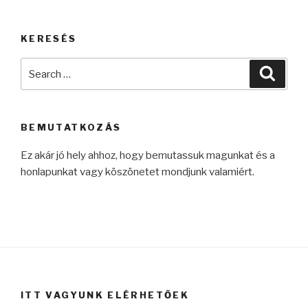
KERESÉS
Search
Searc
for:
BEMUTATKOZÁS
Ez akár jó hely ahhoz, hogy bemutassuk magunkat és a
honlapunkat vagy köszönetet mondjunk valamiért.
ITT VAGYUNK ELÉRHETŐEK